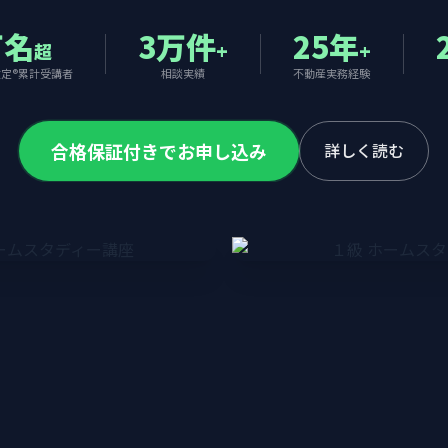
万名
3万件
25年
超
+
+
定®累計受講者
相談実績
不動産実務経験
合格保証付きでお申し込み
詳しく読む