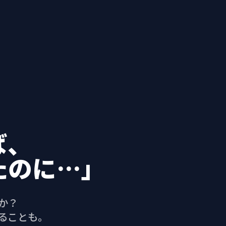
ば、
たのに…」
か？
ることも。