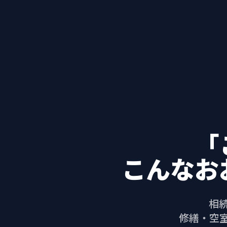
「
こんなお
相
修繕・空